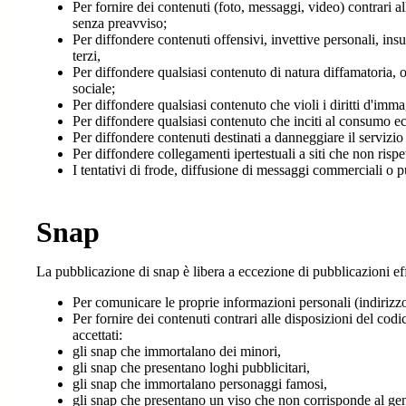
Per fornire dei contenuti (foto, messaggi, video) contrari a
senza preavviso;
Per diffondere contenuti offensivi, invettive personali, insu
terzi,
Per diffondere qualsiasi contenuto di natura diffamatoria, o 
sociale;
Per diffondere qualsiasi contenuto che violi i diritti d'immagin
Per diffondere qualsiasi contenuto che inciti al consumo ec
Per diffondere contenuti destinati a danneggiare il servizio 
Per diffondere collegamenti ipertestuali a siti che non rispe
I tentativi di frode, diffusione di messaggi commerciali o
Snap
La pubblicazione di snap è libera a eccezione di pubblicazioni eff
Per comunicare le proprie informazioni personali (indirizzo
Per fornire dei contenuti contrari alle disposizioni del cod
accettati:
gli snap che immortalano dei minori,
gli snap che presentano loghi pubblicitari,
gli snap che immortalano personaggi famosi,
gli snap che presentano un viso che non corrisponde al g