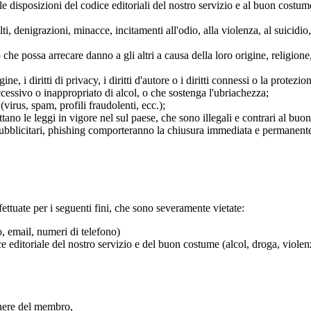
lle disposizioni del codice editoriali del nostro servizio e al buon costu
lti, denigrazioni, minacce, incitamenti all'odio, alla violenza, al suicidio
che possa arrecare danno a gli altri a causa della loro origine, religione,
e, i diritti di privacy, i diritti d'autore o i diritti connessi o la protezion
cessivo o inappropriato di alcol, o che sostenga l'ubriachezza;
(virus, spam, profili fraudolenti, ecc.);
ttano le leggi in vigore nel sul paese, che sono illegali e contrari al buo
 pubblicitari, phishing comporteranno la chiusura immediata e permanen
ettuate per i seguenti fini, che sono severamente vietate:
, email, numeri di telefono)
ice editoriale del nostro servizio e del buon costume (alcol, droga, viole
enere del membro,