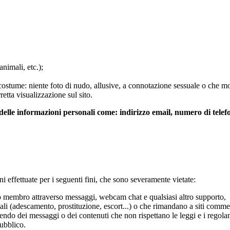
nimali, etc.);
n costume: niente foto di nudo, allusive, a connotazione sessuale o che m
etta visualizzazione sul sito.
delle informazioni personali come: indirizzo email, numero di tele
i effettuate per i seguenti fini, che sono severamente vietate:
ro membro attraverso messaggi, webcam chat e qualsiasi altro supporto,
ali (adescamento, prostituzione, escort...) o che rimandano a siti commer
 dei messaggi o dei contenuti che non rispettano le leggi e i regolament
pubblico.