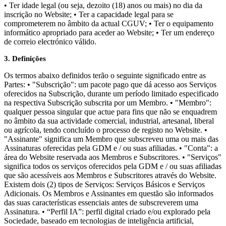
• Ter idade legal (ou seja, dezoito (18) anos ou mais) no dia da
inscrição no Website; • Ter a capacidade legal para se
comprometerem no âmbito da actual CGUV; • Ter o equipamento
informático apropriado para aceder ao Website; • Ter um endereço
de correio electrónico válido.
3. Definições
Os termos abaixo definidos terão o seguinte significado entre as
Partes: • "Subscrição": um pacote pago que dá acesso aos Serviços
oferecidos na Subscrição, durante um período limitado especificado
na respectiva Subscrição subscrita por um Membro. • "Membro":
qualquer pessoa singular que actue para fins que não se enquadrem
no âmbito da sua actividade comercial, industrial, artesanal, liberal
ou agrícola, tendo concluído o processo de registo no Website. •
"Assinante" significa um Membro que subscreveu uma ou mais das
Assinaturas oferecidas pela GDM e / ou suas afiliadas. • "Conta": a
área do Website reservada aos Membros e Subscritores. • "Serviços"
significa todos os serviços oferecidos pela GDM e / ou suas afiliadas
que são acessíveis aos Membros e Subscritores através do Website.
Existem dois (2) tipos de Serviços: Serviços Básicos e Serviços
Adicionais. Os Membros e Assinantes em questão são informados
das suas características essenciais antes de subscreverem uma
Assinatura. • “Perfil IA”: perfil digital criado e/ou explorado pela
Sociedade, baseado em tecnologias de inteligência artificial,