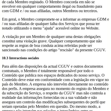
de cada Membro registado. O Membro concorda em não se
envolver em qualquer comportamento ilegal ou fraudulento para
com GDM e / ou suas afiliadas, outros Membros ou terceiros.
Em geral, o Membro compromete-se a informar as empresas GDM e
/ ou suas afiliadas de qualquer falha dos Serviços que possa ter
notado utilizando o menu "ajuda" acessível online no Website.
A violação por um Membro de qualquer uma destas obrigações
constitui uma violação grave. Qualquer comportamento que não
respeite as regras de boa conduta acima referidas pode ser
sancionado nas condições do artigo "rescisão" da presente CGUV.
10.3 Interactions sociales
Para além das disposições da actual CGUV e outros documentos
contratuais, o Membro é totalmente responsável por todo o
Conteúdo que publica nos espaços dedicados do nosso serviço. O
Conteúdo deve estar em conformidade com a legislação em vigor no
país do Membro. A empresa não intervém directamente no conteúdo
dos perfis. A empresa assegura no momento do registo do Membro e
da subscrição do Serviço, o respeito da CGUV mas não controla a
realidade das informações fornecidas ou a sua validade e não
assegura um controlo das modificações subsequentes do perfil que
seriam operadas pelo Membro em questão. Do mesmo modo, a
empresa não intervém nas relações e intercâmbios entre os