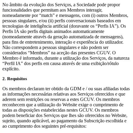
No âmbito da evolução dos Serviços, a Sociedade pode propor
funcionalidades que permitam aos Membros interagir,
nomeadamente por “match” e mensagens, com (i) outros Membros,
pessoas singulares, e/ou (ii) perfis conversacionais baseados em
tecnologias de inteligência artificial (doravante os “Perfis IA”). Os
Perfis IA são perfis digitais animados automaticamente
(nomeadamente através da geração automatizada de mensagens),
para fins de entretenimento, interação e experiência do utilizador.
Não correspondem a pessoas singulares e não podem ser
considerados “Membros” na aceção das presentes CGUV. O
Membro é informado, durante a utilização dos Serviços, da natureza
“Perfil IA” dos perfis em causa através de uma exibição/rótulo
explícito.
2. Requisitos
Os membros declaram ter obtido da GDM e / ou suas afiliadas todas
as informações necessárias relativas aos Serviços oferecidos e que
aderem sem restrições ou reservas a estes GCUV. Os membros
reconhecem que a utilização do Website exige o cumprimento de
todas as disposições estabelecidas nestes GCUV. Os membros
podem beneficiar dos Serviços que lhes são oferecidos no Website,
sujeito, quando aplicável, ao pagamento da Subscrição escolhida e
ao cumprimento dos seguintes pré-requisitos: