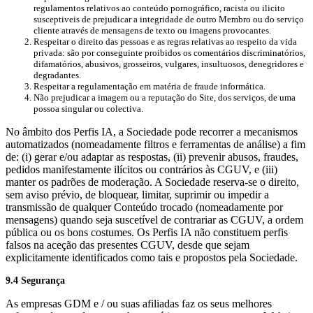
regulamentos relativos ao conteúdo pornográfico, racista ou ilicito
susceptiveis de prejudicar a integridade de outro Membro ou do serviço
cliente através de mensagens de texto ou imagens provocantes.
Respeitar o direito das pessoas e as regras relativas ao respeito da vida
privada: são por conseguinte proibidos os comentários discriminatórios,
difamatórios, abusivos, grosseiros, vulgares, insultuosos, denegridores e
degradantes.
Respeitar a regulamentação em matéria de fraude informática.
Não prejudicar a imagem ou a reputação do Site, dos serviços, de uma
possoa singular ou colectiva.
No âmbito dos Perfis IA, a Sociedade pode recorrer a mecanismos
automatizados (nomeadamente filtros e ferramentas de análise) a fim
de: (i) gerar e/ou adaptar as respostas, (ii) prevenir abusos, fraudes,
pedidos manifestamente ilícitos ou contrários às CGUV, e (iii)
manter os padrões de moderação. A Sociedade reserva-se o direito,
sem aviso prévio, de bloquear, limitar, suprimir ou impedir a
transmissão de qualquer Conteúdo trocado (nomeadamente por
mensagens) quando seja suscetível de contrariar as CGUV, a ordem
pública ou os bons costumes. Os Perfis IA não constituem perfis
falsos na aceção das presentes CGUV, desde que sejam
explicitamente identificados como tais e propostos pela Sociedade.
9.4 Segurança
As empresas GDM e / ou suas afiliadas faz os seus melhores