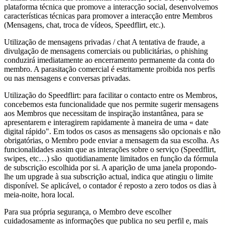
plataforma técnica que promove a interacção social, desenvolvemos
características técnicas para promover a interacção entre Membros
(Mensagens, chat, troca de vídeos, Speedflirt, etc.).
Utilização de mensagens privadas / chat A tentativa de fraude, a
divulgação de mensagens comerciais ou publicitárias, o phishing
conduzirá imediatamente ao encerramento permanente da conta do
membro. A parasitação comercial é estritamente proibida nos perfis
ou nas mensagens e conversas privadas.
Utilização do Speedflirt: para facilitar o contacto entre os Membros,
concebemos esta funcionalidade que nos permite sugerir mensagens
aos Membros que necessitam de inspiração instantânea, para se
apresentarem e interagirem rapidamente à maneira de uma « date
digital rápido". Em todos os casos as mensagens são opcionais e não
obrigatórias, o Membro pode enviar a mensagem da sua escolha. As
funcionalidades assim que as interações sobre o serviço (Speedflirt,
swipes, etc…) são quotidianamente limitados en função da fórmula
de subscrição escolhida por si. A aparição de uma janela propondo-
lhe um upgrade à sua subscrição actual, indica que atingiu o limite
disponível. Se aplicável, o contador é reposto a zero todos os dias à
meia-noite, hora local.
Para sua própria segurança, o Membro deve escolher
cuidadosamente as informações que publica no seu perfil e, mais