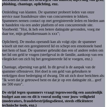
phishing, chantage, oplichting, enz.
Omleiding van klanten. De spammer probeert leden van onze
service naar frauduleuze sites van concurrenten te lokken.
Spammers nemen contact op met geregistreerde leden en bieden aan
te handelen via een ander platform of een concurrerende site.
Voorbeeld: "Hoi, ik heb een betere datingsite gevonden, voeg me
daar toe, mijn gebruikersnaam is xxx";
Oplichterij. De modus operandi kan als volgt zijn: de spammer
wisselt uit met een geregistreerd lid en schept een emotionele band
met hem of haar. De spammer gebruikt dan een of andere reden om
het lid om geld te vragen (sterfgeval in de familie, aankoop van een
vliegticket om zich bij het geregistreerde lid te voegen, enz.)
Chantage, afpersing van geld. In dit geval is de aanpak van de
spammer offensiever. Het doel is om geld van gebruikers te
verkrijgen door bedreiging of dwang. Dit uit zich door berichten als:
"Ik weet dat je getrouwd bent en dat je op een datingsite zit... geef
me 500 euro".
De strijd tegen spammers vraagt tegenwoordig een aanzienlijk
budget aan ons en dit is vooral nodig voor jouw veiligheid
(moderators, fraudebestrijdingsdienst, steeds efficiëntere
technische tools, enz.)