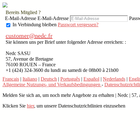
Bereits Mitglied ?
E-Mail-Adresse
E-Mail-Adresse
Pass
In Verbindung bleiben
Passwort vergessen?
customer@nedc.fr
Sie können uns per Brief unter folgender Adresse erreichen: :
Nedc SASU
57, Avenue de Bretagne
76100 ROUEN – France
+1 (424) 324-3600 du lundi au samedi de 08h00 à 21h00
Français
|
Italiano
|
Deutsch
|
Português
|
Español
|
Nederlands
|
Engli
Allgemeine Nutzungs- und Verkaufsbedingungen
-
Datenschutzrichtl
Melden Sie sich an, um noch mehr Angebote zu erhalten
|
Nedc | 57,
Klicken Sie
hier
, um unsere Datenschutzrichtlinien einzusehen